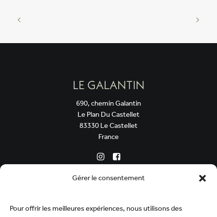
LE GALANTIN
690, chemin Galantin
Le Plan Du Castellet
83330 Le Castellet
France
Gérer le consentement
Le domaine
Nos vins
Notre savoir-faire
Pour offrir les meilleures expériences, nous utilisons des
Contact