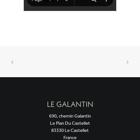
LE GALANTIN
690, chemin Galantin
Le Plan Du Castellet
83330 Le Castellet
France