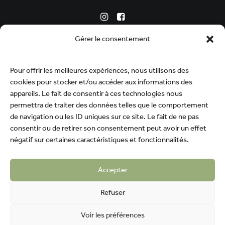
Gérer le consentement
The estate
Our wines
Our expertise
Pour offrir les meilleures expériences, nous utilisons des
Contact
cookies pour stocker et/ou accéder aux informations des
News
appareils. Le fait de consentir à ces technologies nous
permettra de traiter des données telles que le comportement
Press review
de navigation ou les ID uniques sur ce site. Le fait de ne pas
Privacy policy
consentir ou de retirer son consentement peut avoir un effet
Legal
négatif sur certaines caractéristiques et fonctionnalités.
Terms and conditions
Accepter
Refuser
Voir les préférences